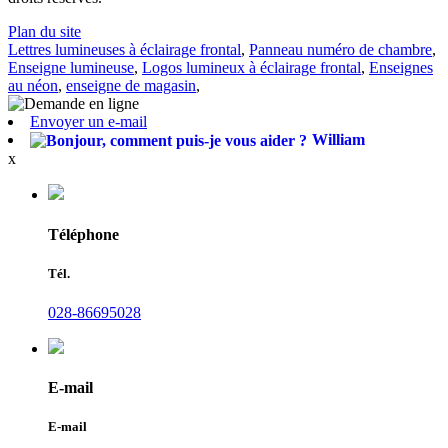
Plan du site
Lettres lumineuses à éclairage frontal
,
Panneau numéro de chambre
,
Enseigne lumineuse
,
Logos lumineux à éclairage frontal
,
Enseignes
au néon
,
enseigne de magasin
,
Envoyer un e-mail
William
x
Téléphone
Tél.
028-86695028
E-mail
E-mail