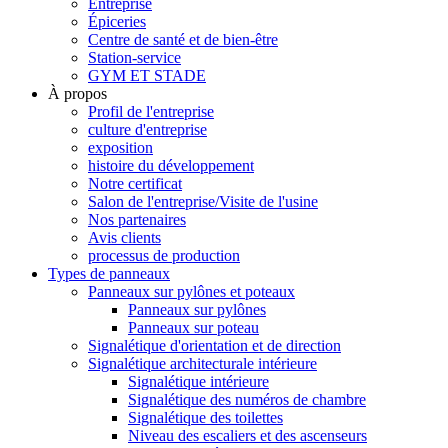
Entreprise
Épiceries
Centre de santé et de bien-être
Station-service
GYM ET STADE
À propos
Profil de l'entreprise
culture d'entreprise
exposition
histoire du développement
Notre certificat
Salon de l'entreprise/Visite de l'usine
Nos partenaires
Avis clients
processus de production
Types de panneaux
Panneaux sur pylônes et poteaux
Panneaux sur pylônes
Panneaux sur poteau
Signalétique d'orientation et de direction
Signalétique architecturale intérieure
Signalétique intérieure
Signalétique des numéros de chambre
Signalétique des toilettes
Niveau des escaliers et des ascenseurs